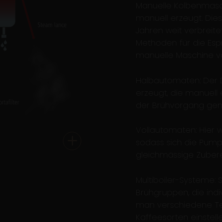
Manuelle Kolbenmasch
manuell erzeugt. Die
Jahren weit verbreite
Methoden für die Espr
manuelle Maschine von
Halbautomaten: Der D
erzeugt, die manuell
der Brühvorgang gen
Vollautomaten: Hier 
sodass sich die Pump
gleichmässige Zubere
Multiboiler-Systeme
Brühgruppen, die ind
man verschiedene Te
Kaffeesorten einstel