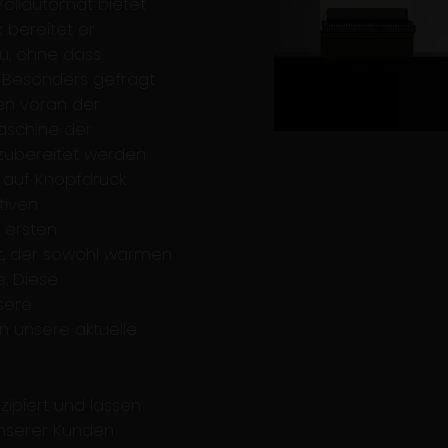
Vollautomat bietet
 bereitet er
zu, ohne dass
. Besonders gefragt
len voran der
aschine der
 zubereitet werden
 auf Knopfdruck
tiven
 ersten
t, der sowohl warmen
. Diese
sere
n unsere aktuelle
zipiert und lassen
 unserer Kunden