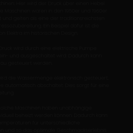
inen: Hier wird der Druck über einen Hebel
se Maschinen waren in den 1950er und 1960er
t und gelten als eine der traditionsreichsten
essozubereitung. Ein Beispiel dafür ist die
 Elektra im historischen Design.
ruck wird durch eine elektrische Pumpe
 ein- und ausgeschaltet wird. Dadurch kann
au gesteuert werden.
wird die Wassermenge elektronisch gesteuert,
e automatisch abschaltet. Dies sorgt für eine
itung.
: Solche Maschinen haben unabhängige
ividuell beheizt werden können. Dadurch kann
mperaturen für unterschiedliche
len und so das optimale Geschmackserlebnis