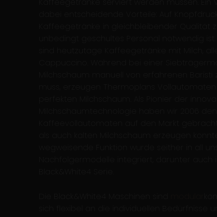
Kaffeegetränke serviert werden müssen. Ein 
dabei entscheidende Vorteile: Auf Knopfdruck
Kaffeegetränke in gleichbleibender Qualität 
unbedingt geschultes Personal notwendig ist
sind heutzutage Kaffeegetränke mit Milch, al
Cappuccino. Während bei einer Siebträgerm
Milchschaum manuell von erfahrenen Baristi
muss, erzeugen Thermoplans Vollautomaten
perfekten Milchschaum. Als Pionier der innova
Milchschaumtechnologie haben wir 2006 den
Kaffeevollautomaten auf den Markt gebrach
als auch kalten Milchschaum erzeugen konnte
wegweisende Funktion wurde seither in all un
Nachfolgermodelle integriert, darunter auch i
Black&White4 Serie.
Die Black&White4 Maschinen sind
modular
kon
sich flexibel an die individuellen Bedürfnisse