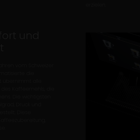
erzielen.
ort und
t
Jahren vom Schweizer
matisierte die
t übernimmt alle
 des Kaffeemehls, die
ens. Die wichtigsten
grad, Druck und
tellt. Diese
Kaffeezubereitung,
se.