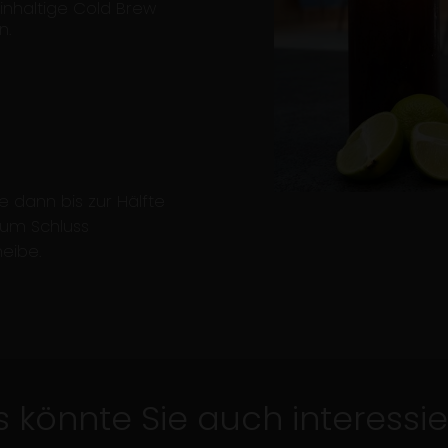
nhaltige Cold Brew
n.
ie dann bis zur Hälfte
Zum Schluss
heibe.
5 Min.
mit Video
 könnte Sie auch interessi
Dirty Chai Latte