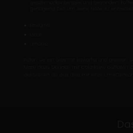
geschmacksintensive und besonders koffei
genügend Zeit, um seine Note zu entwickel
Eiswürfel
Mate
Limette
Füllen Sie ein Glas mit Eiswürfel und giessen S
Mate dazu. Danach mit Cold Brew auffüllen. 
dekorieren Sie das Glas mit einer Limettensc
3 Min.
mit Video
Das
Maple Cinnamon Latte