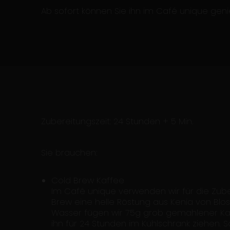
Ab sofort können Sie ihn im Café unique geni
Zubereitungszeit: 24 Stunden + 5 Min.
Sie brauchen:
Cold Brew Kaffee
Im Café unique verwenden wir für die Zub
Brew eine helle Röstung aus Kenia von Blos
Wasser fügen wir 75g grob gemahlener Kaf
ihn für 24 Stunden im Kühlschrank ziehen. S