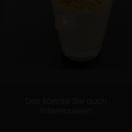
Das könnte Sie auch
3 Min.
mit Video
Mandel Masala
interessieren