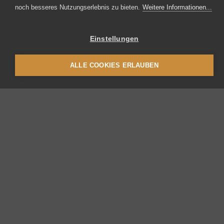
noch besseres Nutzungserlebnis zu bieten.
Weitere Informationen...
Einstellungen
ALLE COOKIES ERLAUBEN
Thermoplan AG
Thermoplan-Platz 1
CH-6353 Weggis
+41 41 392 12 00
thermoplan
thermoplan.ch