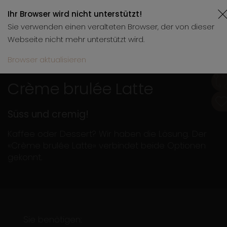
Ihr Browser wird nicht unterstützt!
Sie verwenden einen veralteten Browser, der von dieser
Webseite nicht mehr unterstützt wird.
Browser aktualisieren
31.01.2025
1 Min.
mit Video
Crème brulée Latte
Süss und cremig!
Kaffee oder Dessert? Wir haben die Lösung. Der
«Crème brulée Latte» verbindet beide Optionen
gekonnt.
Sie benötigen: