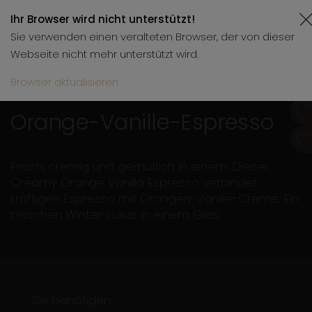
Ihr Browser wird nicht unterstützt!
Sie verwenden einen veralteten Browser, der von dieser
Webseite nicht mehr unterstützt wird.
Browser aktualisieren
27.01.2026
3 Min.
Orange-Vanille-Espresso
Frisch, cremig und gemütlich in einem: Dieser
Creamy Orange Vanilla Espresso verbindet
kräftigen Espresso mit Orangen-Vanille-Creme. Ein
bisschen Winter-Luxus in einem Glas.
Sie benötigen: